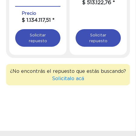
$ 513.122,76 *
Precio
$ 1.134.117,51 *
Solicitar
Solicitar
repuesto
repuesto
¿No encontrás el repuesto que estás buscando?
Solicitalo acá