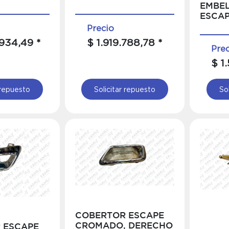
EMBE
ESCA
Precio
934,49 *
$ 1.919.788,78 *
Pre
$ 1
 repuesto
Solicitar repuesto
So
COBERTOR ESCAPE
CROMADO, DERECHO
 ESCAPE