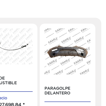
DE
USTIBLE
PARAGOLPE
DELANTERO
ecio
27.698,84 *