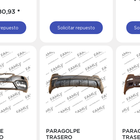
80,93 *
 repuesto
Solicitar repuesto
So
E
PARAGOLPE
PARA
O
TRASERO
TRAS