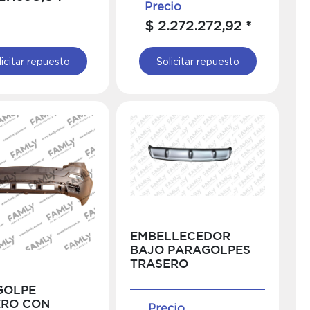
Precio
$ 2.272.272,92 *
licitar repuesto
Solicitar repuesto
EMBELLECEDOR
BAJO PARAGOLPES
TRASERO
GOLPE
ERO CON
Precio