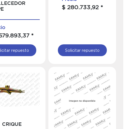
LLECEDOR
$ 280.733,92 *
PE
cio
.579.893,37 *
licitar repuesto
Solicitar repuesto
CRIQUE