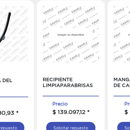
RECIPIENTE
MANG
 DEL
LIMPIAPARABRISAS
DE CA
Precio
Pr
$ 139.097,12 *
$ 
80,93 *
 repuesto
Solicitar repuesto
So