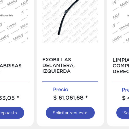
EXOBILLAS
LIMPI
DELANTERA,
ABRISAS
COMP
IZQUIERDA
O
DERE
Precio
Pr
$ 61.061,68 *
33,05 *
$ 
 repuesto
Solicitar repuesto
So