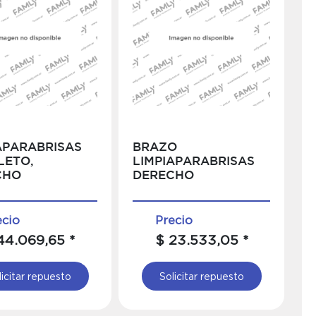
APARABRISAS
BRAZO
LETO,
LIMPIAPARABRISAS
CHO
DERECHO
ecio
Precio
44.069,65 *
$ 23.533,05 *
licitar repuesto
Solicitar repuesto