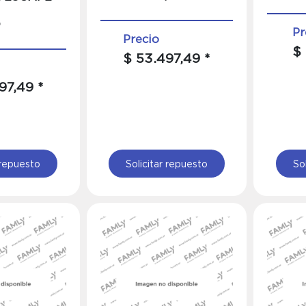
,
O
Pr
Precio
$ 
$ 53.497,49 *
97,49 *
 repuesto
Solicitar repuesto
So