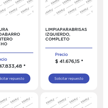
URA
LIMPIAPARABRISAS
DABARRO
IZQUIERDO,
NTERO
COMPLETO
CHO
Precio
ecio
$ 41.676,15 *
47.833,48 *
licitar repuesto
Solicitar repuesto