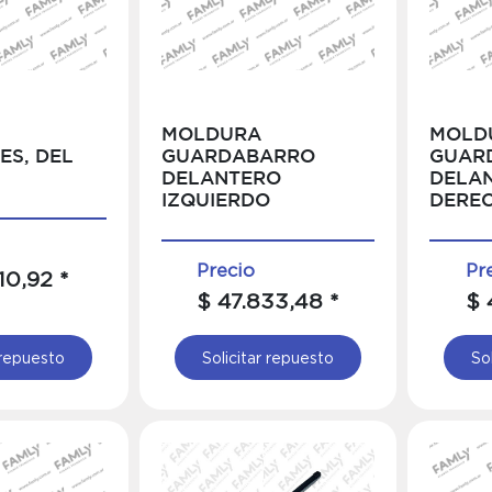
MOLDURA
MOLD
ES, DEL
GUARDABARRO
GUAR
DELANTERO
DELA
IZQUIERDO
DERE
Precio
Pr
10,92 *
$ 47.833,48 *
$ 
 repuesto
Solicitar repuesto
So