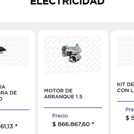
ELECTRICIDAD
KIT D
IA
CON L
MOTOR DE
RA DE
ARRANQUE 1.5
D
Pre
Precio
$ 
$ 866.867,60 *
61,13 *