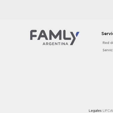
Servi
Red de
Servi
Legales
LIFCAR