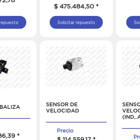
$ 475.484,50 *
 repuesto
Solicitar repuesto
So
SENSOR DE
SENSO
BALIZA
VELOCIDAD
VELO
(IND,.
Precio
86,39 *
Pr
$ 114.559,17 *