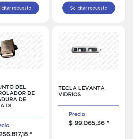
licitar repuesto
Solicitar repuesto
UNTO DEL
TECLA LEVANTA
ROLADOR DE
VIDRIOS
ADURA DE
A DL
Precio
$ 99.065,36 *
ecio
256.817,18 *