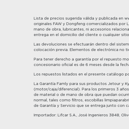
Lista de precios sugerida válida y publicada en w
originales FAW y Dongfeng comercializados por Logi
mano de obra, lubricantes, ni accesorios relacionad
entrega en el domicilio del cliente o cualquier si
Las devoluciones se efectuarán dentro del sistema
colocación previa. Elementos de electrónica no t
Para tener derecho a garantía por el repuesto mon
concesionario oficial es de 6 meses desde la fech
Los repuestos listados en el presente catálogo po
La Garantía Famly para sus productos Jetour y K
(motor/caja/diferencial). Para los primeros 3 año
de material o de mano de obra que puedan ocurri
normal, tales como filtros, escobillas limpiapara
de Garantía y Servicio que se entrega junto con ca
Importador: Lifcar S.A., José Ingenieros 3848, Ol