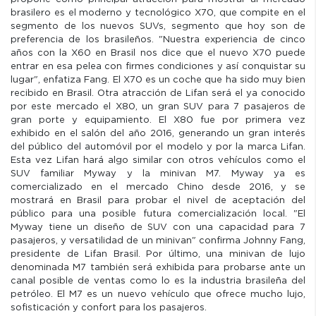
brasilero es el moderno y tecnológico X70, que compite en el
segmento de los nuevos SUVs, segmento que hoy son de
preferencia de los brasileños. "Nuestra experiencia de cinco
años con la X60 en Brasil nos dice que el nuevo X70 puede
entrar en esa pelea con firmes condiciones y así conquistar su
lugar", enfatiza Fang. El X70 es un coche que ha sido muy bien
recibido en Brasil. Otra atracción de Lifan será el ya conocido
por este mercado el X80, un gran SUV para 7 pasajeros de
gran porte y equipamiento. El X80 fue por primera vez
exhibido en el salón del año 2016, generando un gran interés
del público del automóvil por el modelo y por la marca Lifan.
Esta vez Lifan hará algo similar con otros vehículos como el
SUV familiar Myway y la minivan M7. Myway ya es
comercializado en el mercado Chino desde 2016, y se
mostrará en Brasil para probar el nivel de aceptación del
público para una posible futura comercialización local. "El
Myway tiene un diseño de SUV con una capacidad para 7
pasajeros, y versatilidad de un minivan" confirma Johnny Fang,
presidente de Lifan Brasil. Por último, una minivan de lujo
denominada M7 también será exhibida para probarse ante un
canal posible de ventas como lo es la industria brasileña del
petróleo. El M7 es un nuevo vehículo que ofrece mucho lujo,
sofisticación y confort para los pasajeros.