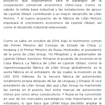
proyecto que seguramente será el parangón de la
cooperación comercial económica chino-rusa. Como es
sabido, la sólida base industrial y las instalaciones de apoyo
de Lipetsk Oblast contribuirán a un mayor desarrollo de Lifan
Motors. Y el nuevo proyecto de la fábrica de Lifan Motors
impulsará el crecimiento económico de Lipetsk Oblast, así
como el desarrollo industrial relacionado.
Como se sabe, en octubre de 2014, bajo el testimonio común
del Primer Ministro del Consejo de Estado de China, Li
Keqiang y el Primer Ministro de Rusia, Medvedev, el presidente
de la junta de Lifan Group, Yin Mingshan y el gobernador de
Lipetsk Oblast, Korolyov firmaron el acuerdo de inversión en la
Casa Blanca. La fábrica de Lifan en Lipetsk Oblast, como la
vigesimosegunda fábrica de Lifan Group globalmente, es la
sexta fábrica en el extranjero, de las cuales la inversión es de
USD 300 millones. Es la tercera fábrica de automóviles
totalmente propia después de las de Uruguay y Etiopía. El vice
presidente de Lifan Group dijo que Lifan Group ha mantenido
las ventas en el puesto No.1 entre marcas de automóviles
chinos por cinco años consecutivos. Y Rusia se ha convertido
en uno de los mercados estratégicos más importantes en el
extranjero, lo que hace que LIFAN haya decidido ampliar la