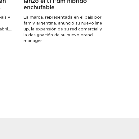
en
lanzó el t1 i-dm híbrido
s
enchufable
aís y
La marca, representada en el país por
famly argentina, anunció su nuevo line
il....
up, la expansión de su red comercial y
la designación de su nuevo brand
manager....