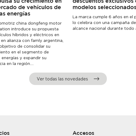
pulsa su crecimiento en
descuentos exclusivos 
ercado de vehículos de
modelos seleccionado
as energías
La marca cumple 6 años en el p
lo celebra con una campaña de
omotriz china dongfeng motor
alcance nacional durante todo abr
ation introduce su propuesta
culos híbridos y eléctricos en
, en alianza con famly argentina,
 objetivo de consolidar su
iento en el segmento de
 energías y expandir su
ia en la región....
Ver todas las novedades
cios
Accesos