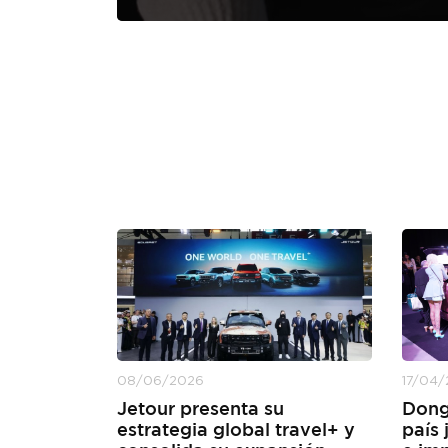
08/06/2026
17/04
Jetour presenta su
Dong
estrategia global travel+ y
país 