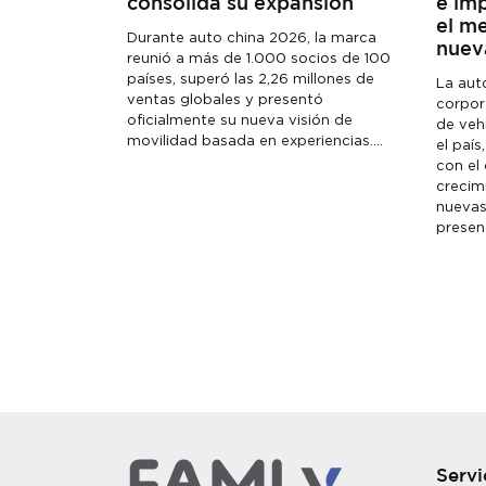
consolida su expansión
e im
el m
Durante auto china 2026, la marca
nuev
reunió a más de 1.000 socios de 100
países, superó las 2,26 millones de
La aut
ventas globales y presentó
corpor
oficialmente su nueva visión de
de vehí
movilidad basada en experiencias....
el país
con el
crecim
nuevas
presenc
Servi